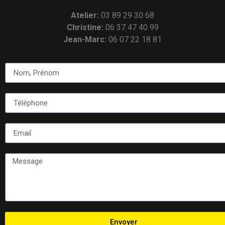
Atelier:
03 89 29 30 68
Christine:
06 37 47 40 99
Jean-Marc:
06 07 22 18 81
Envoyer